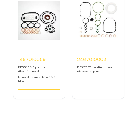
1467010059
2467010003
DP5530 VE pumba
DP5555Tihendikomplekt,
tihendikomplekt
sissepritsepump
Komplekt sisaldab 17x27x7
tihendit