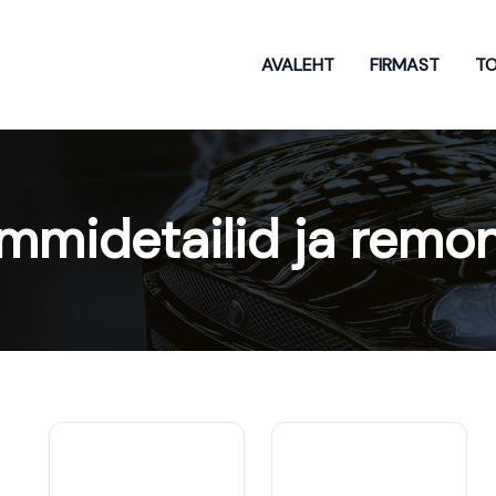
AVALEHT
FIRMAST
T
ummidetailid ja remo