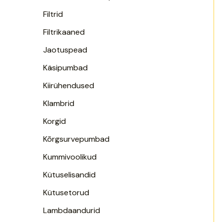
Filtrid
Filtrikaaned
Jaotuspead
Käsipumbad
Kiirühendused
Klambrid
Korgid
Kõrgsurvepumbad
Kummivoolikud
Kütuselisandid
Kütusetorud
Lambdaandurid