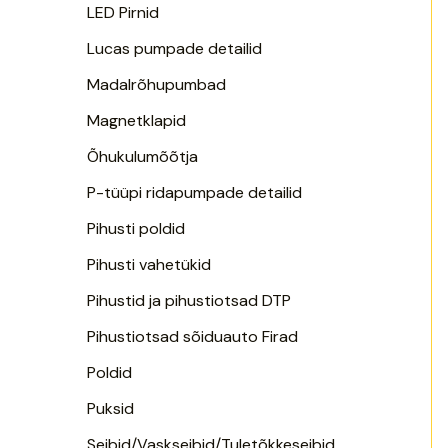
LED Pirnid
Lucas pumpade detailid
Madalrõhupumbad
Magnetklapid
Õhukulumõõtja
P-tüüpi ridapumpade detailid
Pihusti poldid
Pihusti vahetükid
Pihustid ja pihustiotsad DTP
Pihustiotsad sõiduauto Firad
Poldid
Puksid
Seibid/Vaskseibid/Tuletõkkeseibid