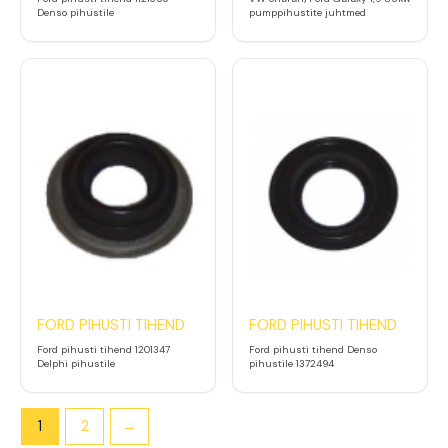
Denso pihustile
pumppihustite juhtmed
FORD PIHUSTI TIHEND
FORD PIHUSTI TIHEND
Ford pihusti tihend 1201347
Ford pihusti tihend Denso
Delphi pihustile
pihustile 1372494
1
2
→