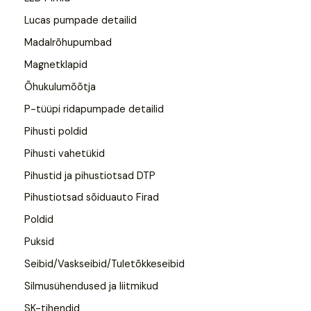
Lucas pumpade detailid
Madalrõhupumbad
Magnetklapid
Õhukulumõõtja
P-tüüpi ridapumpade detailid
Pihusti poldid
Pihusti vahetükid
Pihustid ja pihustiotsad DTP
Pihustiotsad sõiduauto Firad
Poldid
Puksid
Seibid/Vaskseibid/Tuletõkkeseibid
Silmusühendused ja liitmikud
SK-tihendid