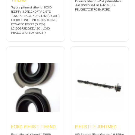
TIHEND
Pihusti tihend -PSA pihustitele
dv6 90/110 KM 1.6 hdi,1.6 tdci
Toyota pihusti tihend 30010
PEUGEOT,CITROEN,FORD
1KDFTV 3,0TD,2KDFTV 2,5TD
TOYOTA HIACE KDH2.LH2 (95.08-),
HILUX KDN1,LDN1,KUN15,KUN20,
DYNA150 KDY22 (01.07-)
LC120GRJ120,KDJ120 , LC90
PRADO GRJ150 ( 96.04-)
FORD PIHUSTI TIHEND
PIHUSTITE JUHTMED
Ford pihusti tihend 1121656
VW Sharan/Ford Galaxy 1,9 85kw