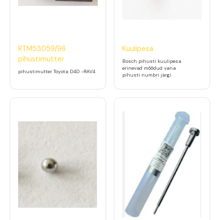
RTM53059/96
Kuulipesa
pihustimutter
Bosch pihusti kuulipesa
erinevad mõõdud vana
pihustimutter Toyota D4D -RAV4
pihusti numbri järgi