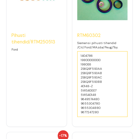
Pihusti
RTM60302
tihendid/RTM250513
Siemensi pihusti tihendid
/Cit/Ford/MAzda/Peug/Toy.
Ford
1404786
19800000000
1980E6
2S6Q9F593AA
2S6Q9F593AB
2S6Q9F593AC
2S6Q9F593BB
40148-Z
5WS40007
5WS40148
9649574480
9655304780
9655304880
9677247280
A
P
-17%