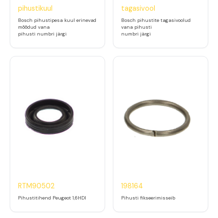
pihustikuul
tagasivool
Bosch pihustipesa kuul erinevad
Bosch pihustite tagasivoolud
mõõdud vana
vana pihusti
pihusti numbri järgi
numbri järgi
RTM90502
198164
Pihustitihend Peugeot 1,6HDI
Pihusti fikseerimisseib