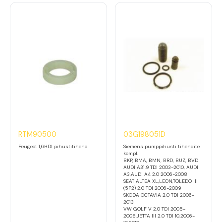
RTM90500
03G198051D
Peugeot 1,6HDI pihustitihend
Siemens pumppihusti tihendite
kompl.
BKP, BMA, BMN, BRD, BUZ, BVD
AUDI A31.9 TDI 2003-2010, AUDI
A3,AUDI A4 2.0 2006-2008
SEAT ALTEA XL,LEON,TOLEDO III
(5P2) 2.0 TDI 2006-2009
SKODA OCTAVIA 2.0 TDI 2006-
2013
VW GOLF V 2.0 TDI 2005-
2008,JETTA III 2.0 TDI 10.2006-