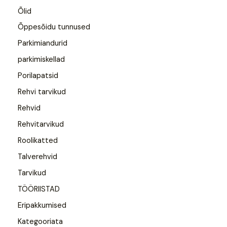
Õlid
Õppesõidu tunnused
Parkimiandurid
parkimiskellad
Porilapatsid
Rehvi tarvikud
Rehvid
Rehvitarvikud
Roolikatted
Talverehvid
Tarvikud
TÖÖRIISTAD
Eripakkumised
Kategooriata