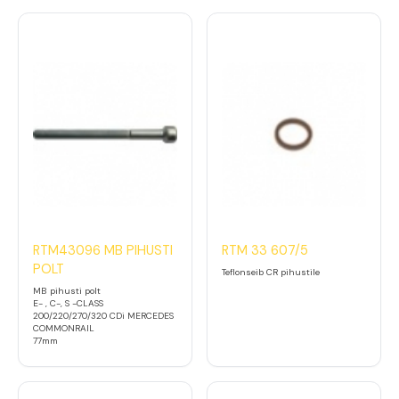
RTM43096 MB PIHUSTI
RTM 33 607/5
POLT
Teflonseib CR pihustile
MB pihusti polt
E- , C-, S -CLASS
200/220/270/320 CDi MERCEDES
COMMONRAIL
77mm