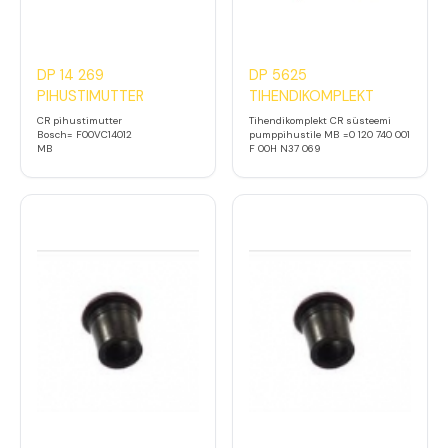
DP 14 269
DP 5625
PIHUSTIMUTTER
TIHENDIKOMPLEKT
CR pihustimutter
Tihendikomplekt CR süsteemi
Bosch= F00VC14012
pumppihustile MB =0 120 740 001
MB
F 00H N37 069