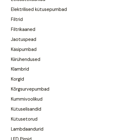
Elektrilised kütusepumbad
Filtrid
Filtrikaaned
Jaotuspead
Käsipumbad
Kiirühendused
Klambrid
Korgid
Kõrgsurvepumbad
Kummivoolikud
Kütuselisandid
Kütusetorud
Lambdaandurid
LED Pirnid