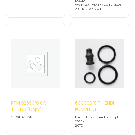
10.2010
VW PASSAT Variant 2.0 TDI 2005-
2010,TOURAN 2.0 TDI
RTM 52650/5 CR
600098/5 TIHENDI
TIHEND (Copy)
KOMPLEKT
‘=1 461 074 328
Pumppihusti tihendite kompl.
2005-
2,0TD