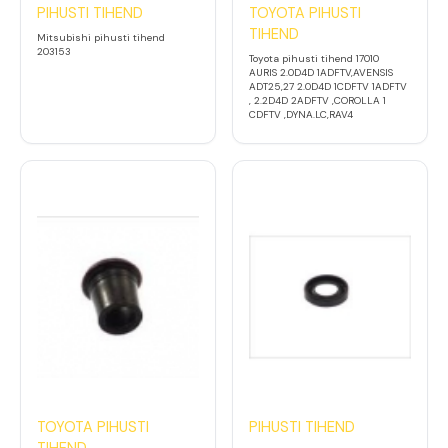
PIHUSTI TIHEND
TOYOTA PIHUSTI
TIHEND
Mitsubishi pihusti tihend
203153
Toyota pihusti tihend 17010
AURIS 2.0D4D 1ADFTV,AVENSIS
ADT25,27 2.0D4D 1CDFTV 1ADFTV
, 2.2D4D 2ADFTV ,COROLLA 1
CDFTV ,DYNA.LC,RAV4
TOYOTA PIHUSTI
PIHUSTI TIHEND